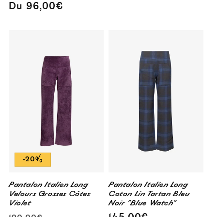
habituel
promotionnel
Du 96,00€
-20%
Pantalon Italien Long
Pantalon Italien Long
Velours Grosses Côtes
Coton Lin Tartan Bleu
Violet
Noir "Blue Watch"
Prix
Prix
Prix