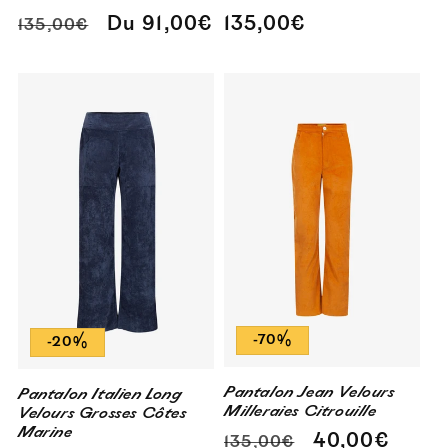
Prix
Prix
Prix
Du 91,00€
135,00€
135,00€
habituel
promotionnel
habituel
-70%
-20%
Pantalon Jean Velours
Pantalon Italien Long
Milleraies Citrouille
Velours Grosses Côtes
Marine
Prix
Prix
40,00€
135,00€