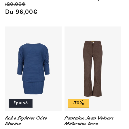
Prix
Prix
120,00€
habituel
promotionne
habituel
promotionnel
Du 96,00€
Épuisé
-70%
Robe Eighties Côte
Pantalon Jean Velours
Marine
Milleraies Terre