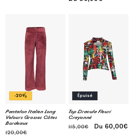
-20%
Épuisé
Pantalon Italien Long
Top Dracula Fleuri
Velours Grosses Côtes
Crayonné
Bordeaux
Prix
Prix
Du 60,00€
115,00€
Prix
Prix
120,00€
habituel
promotionnel