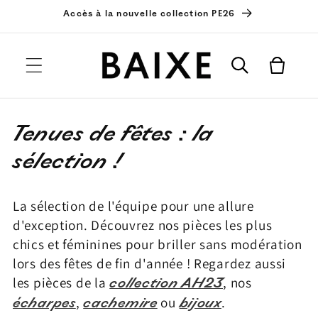
passer
Accès à la nouvelle collection PE26
au
contenu
Panier
C
Tenues de fêtes : la
o
sélection !
l
La sélection de l'équipe pour une allure
l
d'exception. Découvrez nos pièces les plus
e
chics et féminines pour briller sans modération
lors des fêtes de fin d'année ! Regardez aussi
c
les pièces de la
collection AH23
, nos
t
écharpes
,
cachemire
ou
bijoux
.