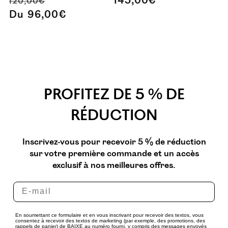
145,00€
120,00€
habituel
promotionnel
habituel
Du 96,00€
PROFITEZ DE 5 % DE
RÉDUCTION
Inscrivez-vous pour recevoir 5 % de réduction
sur votre première commande et un accès
exclusif à nos meilleures offres.
En soumettant ce formulaire et en vous inscrivant pour recevoir des textos, vous
consentez à recevoir des textos de marketing (par exemple, des promotions, des
rappels de panier) de BAIXE au numéro fourni, y compris des messages envoyés