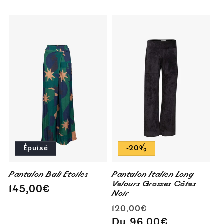
habituel
promotionnel
habituel
Épuisé
-20%
Pantalon Bali Etoiles
Pantalon Italien Long
Velours Grosses Côtes
Prix
145,00€
Noir
habituel
Prix
Prix
120,00€
habituel
promotionnel
Du 96,00€