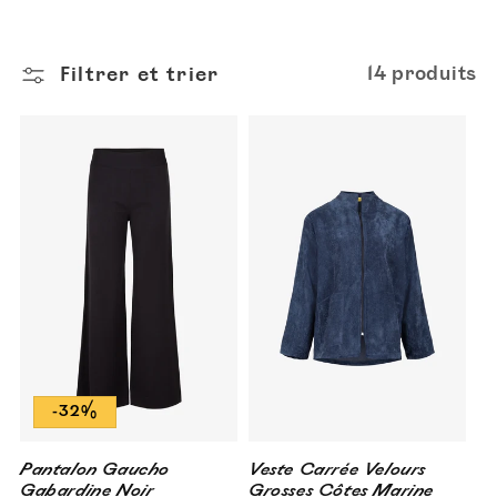
i
o
Filtrer et trier
14 produits
n
:
-32%
Pantalon Gaucho
Veste Carrée Velours
Gabardine Noir
Grosses Côtes Marine