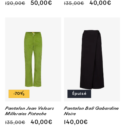
Prix
Prix
Prix
Prix
50,00€
40,00€
120,00€
135,00€
habituel
promotionnel
habituel
promotionne
-70%
Épuisé
Pantalon Jean Velours
Pantalon Bali Gabardine
Milleraies Pistache
Noire
Prix
Prix
Prix
40,00€
140,00€
135,00€