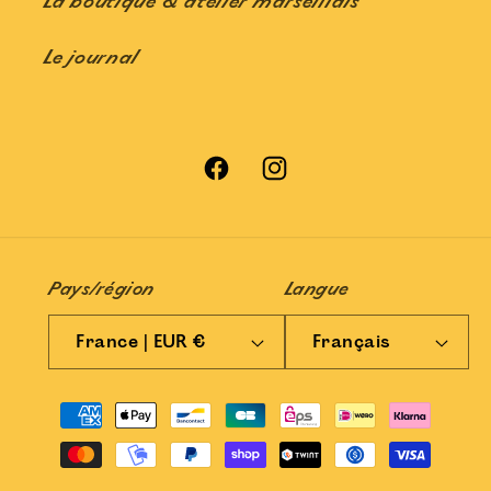
La boutique & atelier marseillais
Le journal
Facebook
Instagram
Pays/région
Langue
France | EUR €
Français
Moyens
de
paiement