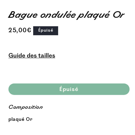
1
dans
Bague ondulée plaqué Or
une
fenêtre
Prix
modale
25,00€
Épuisé
habituel
Guide des tailles
Épuisé
Composition
plaqué Or