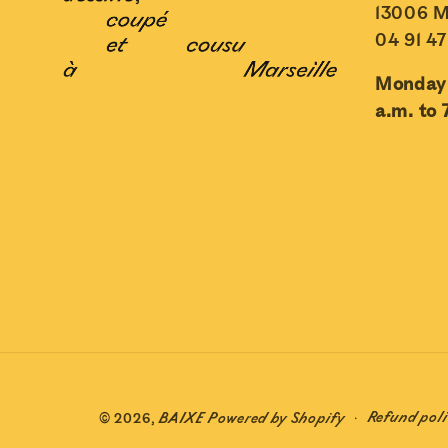
13006 M
04 91 47
Monday 
a.m. to 
Refund pol
© 2026,
BAIXE
Powered by Shopify