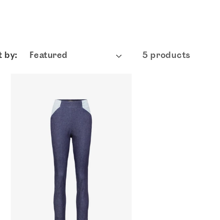
t by:
5 products