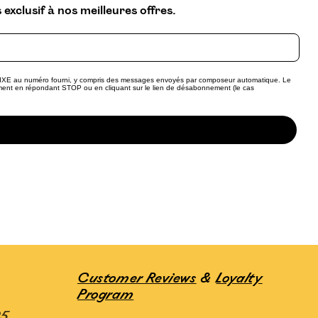
xclusif à nos meilleures offres.
e BAIXE au numéro fourni, y compris des messages envoyés par composeur automatique. Le
ment en répondant STOP ou en cliquant sur le lien de désabonnement (le cas
Customer Reviews
&
Loyalty
Program
25