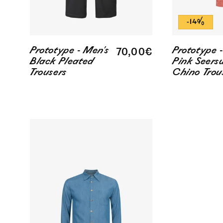
-14%
Prototype - Men's
Prototype 
Regular
70,00€
Black Pleated
Pink Seers
price
Trousers
Chino Trou