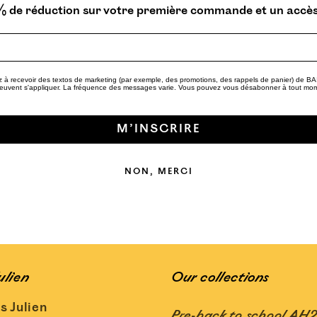
% de réduction sur votre première commande et un accès e
tez à recevoir des textos de marketing (par exemple, des promotions, des rappels de panier) d
peuvent s'appliquer. La fréquence des messages varie. Vous pouvez vous désabonner à tout mo
M’INSCRIRE
NON, MERCI
ulien
Our collections
s Julien
Pre-back to school AH