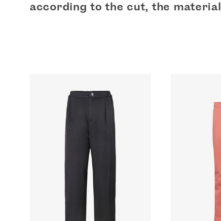
e
according to the cut, the material
c
t
i
o
n
: