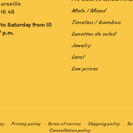
arseille
Male / Mixed
 16 48
Timeless / bamboo
to Saturday from 10
7 p.m.
Lunettes de soleil
Jewelry
Letol
Low prices
icy
Privacy policy
Terms of service
Shipping policy
Te
Cancellation policy