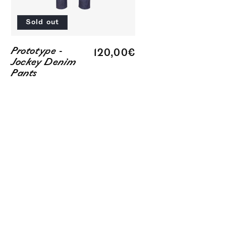
Sold out
Prototype -
Regular
120,00€
Jockey Denim
price
Pants