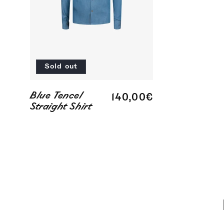
Sold out
Blue Tencel
Regular
140,00€
Straight Shirt
price