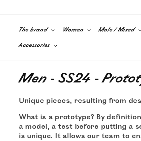
Skip to
content
The brand
Women
Male / Mixed
Accessories
C
Men - SS24 - Proto
o
Unique pieces, resulting from des
l
What is a prototype? By definition,
l
a model, a test before putting a 
is unique. It allows our team to e